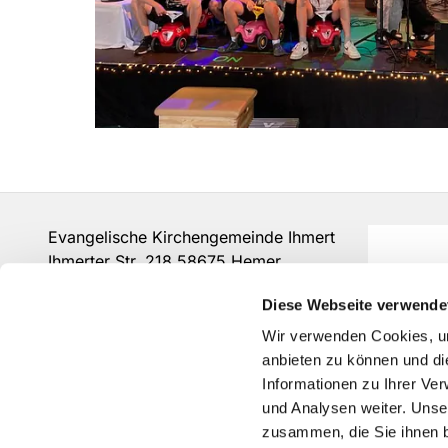
Evangelische Kirchengemeinde Ihmert
Ihmerter Str. 218 58675 Hemer
Tel.:
0237280375
Diese Webseite verwende
is-kg-ihmert@ekvw.de
Wir verwenden Cookies, um
anbieten zu können und di
Informationen zu Ihrer Ve
und Analysen weiter. Unse
zusammen, die Sie ihnen b