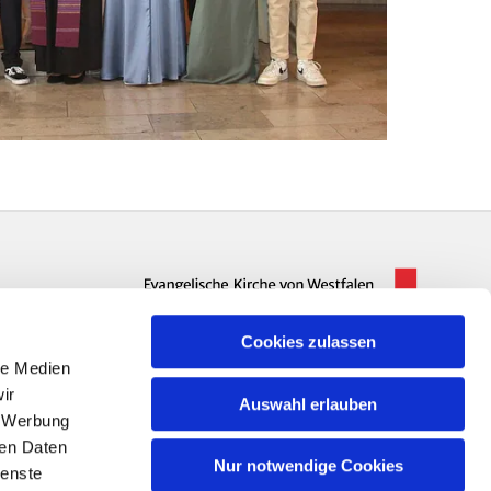
Cookies zulassen
le Medien
ir
Auswahl erlauben
, Werbung
ren Daten
Nur notwendige Cookies
ienste