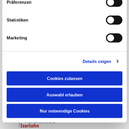
Präferenzen
Evangelische Kirchengemeinde Ihmert Ihmerter
Str. 218 58675 Hemer
Statistiken
Tel.:
0237280375
is-kg-ihmert@ekvw.de
Marketing
Details zeigen
Cookies zulassen
Auswahl erlauben
Nur notwendige Cookies