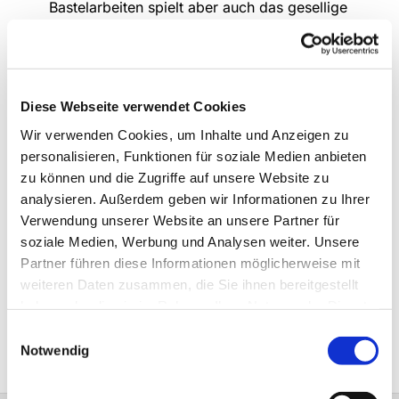
Bastelarbeiten spielt aber auch das gesellige
Beisammensein eine wichtige Rolle: Kaffeetrinken,
neue Kuchenrezepte ausprobieren oder
Diskussionen über das aktuelle Tagesgeschehen
führen.
Diese Webseite verwendet Cookies
In den letzten Jahren starteten wir in der
Wir verwenden Cookies, um Inhalte und Anzeigen zu
Adventszeit zu zweitägigen Besuchen eines
personalisieren, Funktionen für soziale Medien anbieten
Weihnachtsmarktes. Nach Erfurt, Marburg und
zu können und die Zugriffe auf unsere Website zu
Osnabrück waren wir auch schon in Bremen und
analysieren. Außerdem geben wir Informationen zu Ihrer
Goslar.
Verwendung unserer Website an unsere Partner für
soziale Medien, Werbung und Analysen weiter. Unsere
Wir machen gerne Ausflüge und schließen uns
Partner führen diese Informationen möglicherweise mit
hierfür bei der
Frauenhilfe
an.
weiteren Daten zusammen, die Sie ihnen bereitgestellt
haben oder die sie im Rahmen Ihrer Nutzung der Dienste
gesammelt haben.
Ansprechpartner:
Anne Ellmer
Tel.: 02374/505609
Einwilligungsauswahl
Notwendig