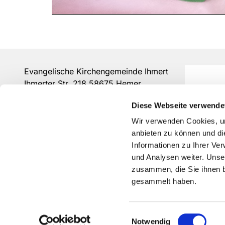
Evangelische Kirchengemeinde Ihmert
Ihmerter Str. 218 58675 Hemer
Tel.:
0237280375
Diese Webseite verwende
is-kg-ihmert@ekvw.de
Wir verwenden Cookies, um
anbieten zu können und di
Informationen zu Ihrer Ve
und Analysen weiter. Unse
zusammen, die Sie ihnen b
gesammelt haben.
Einwilligungsauswahl
Notwendig