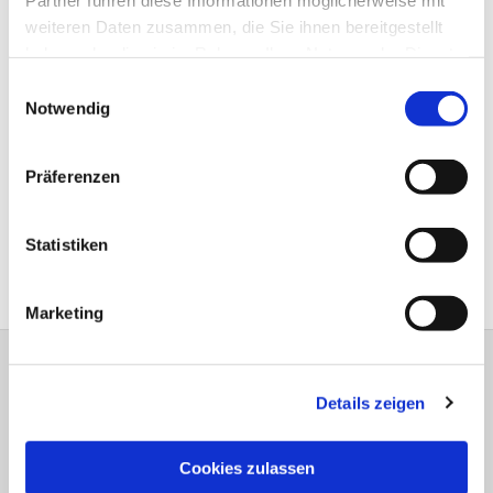
weiteren Daten zusammen, die Sie ihnen bereitgestellt
haben oder die sie im Rahmen Ihrer Nutzung der Dienste
gesammelt haben.
Einwilligungsauswahl
Notwendig
Präferenzen
Statistiken
Mit freundlicher Genehmigung des IKZ
Marketing
Evangelische Kirchengemeinde Ihmert Ihmerter
Details zeigen
Str. 218 58675 Hemer
Tel.:
0237280375
is-kg-ihmert@ekvw.de
Cookies zulassen