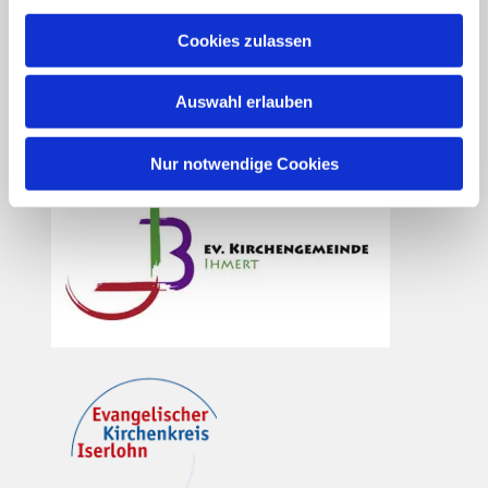
Evangelische Kirchengemeinde Ihmert Ihmerter
Cookies zulassen
Str. 218 58675 Hemer
Tel.:
0237280375
Auswahl erlauben
is-kg-ihmert@ekvw.de
Nur notwendige Cookies