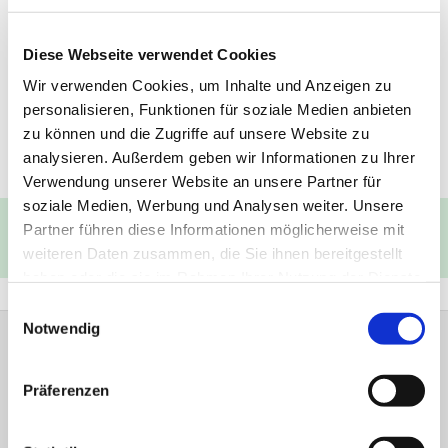
Diese Webseite verwendet Cookies
Wir verwenden Cookies, um Inhalte und Anzeigen zu
personalisieren, Funktionen für soziale Medien anbieten
zu können und die Zugriffe auf unsere Website zu
analysieren. Außerdem geben wir Informationen zu Ihrer
Verwendung unserer Website an unsere Partner für
soziale Medien, Werbung und Analysen weiter. Unsere
Partner führen diese Informationen möglicherweise mit
Presbyter für Bauangelegenheiten
weiteren Daten zusammen, die Sie ihnen bereitgestellt
haben oder die sie im Rahmen Ihrer Nutzung der Dienste
gesammelt haben.
Einwilligungsauswahl
Notwendig
Evangelische Kirchengemeinde Ihmert Ihmerter
Str. 218 58675 Hemer
Präferenzen
Tel.:
0237280375
is-kg-ihmert@ekvw.de