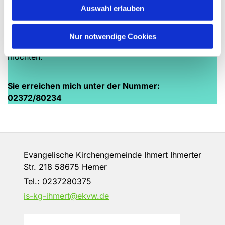
100.000, 00 Euro Spenden aufzubringen
Auswahl erlauben
und Menschen zu gewinnen, die sich mit Ihren
finanziellen Mitteln in die zukünftige Gestaltung des
Nur notwendige Cookies
Quartiers für die Dorfgemeinschaft einbringen
möchten.
Sie erreichen mich unter der Nummer:
02372/80234
Evangelische Kirchengemeinde Ihmert Ihmerter
Str. 218 58675 Hemer
Tel.:
0237280375
is-kg-ihmert@ekvw.de