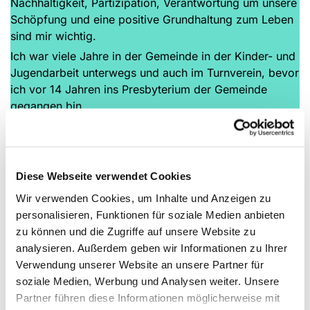
Nachhaltigkeit, Partizipation, Verantwortung um unsere
Schöpfung und eine positive Grundhaltung zum Leben
sind mir wichtig.
Ich war viele Jahre in der Gemeinde in der Kinder- und
Jugendarbeit unterwegs und auch im Turnverein, bevor
ich vor 14 Jahren ins Presbyterium der Gemeinde
gegangen bin.
In der Kirchengemeinde Ihmert bin ich verantwortlich
für die Finanzen. Dieses Amt nennt man im
Diese Webseite verwendet Cookies
Presbyterium die KirchmeisterIn. Darüber hinaus
bereite ich die Sitzungen des Presbyteriums vor und
Wir verwenden Cookies, um Inhalte und Anzeigen zu
verantworte mit Pfarrerin Gaby Bach die
personalisieren, Funktionen für soziale Medien anbieten
Geschäftsführung der Gemeinde.
zu können und die Zugriffe auf unsere Website zu
analysieren. Außerdem geben wir Informationen zu Ihrer
Verwendung unserer Website an unsere Partner für
Im Kirchenkreis Iserlohn bin ich seit 14 Jahren im
soziale Medien, Werbung und Analysen weiter. Unsere
Kreissynodalvorstand und setzte mich unter anderem
Partner führen diese Informationen möglicherweise mit
für die finanziellen Belange der ev.